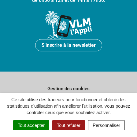
de 8h30 à 12h et de 14h à 17h30.
S'inscrire à la newsletter
Gestion des cookies
Ce site utilise des traceurs pour fonctionner et obtenir des
Plan du site
statistiques d'utilisation afin améliorer l'utilisation, vous pouvez
Politique de confidentialité
contrôler ceux que vous souhaitez activer.
Crédits
Tout accepter
Tout refuser
Personnaliser
Accessibilité : partiellement conforme