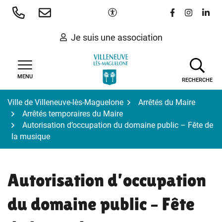
Gestion des traceurs
Aller
Paramètres d'accessibilité
Lien vers le 
Lien vers
Lien 
au
contenu
Je suis une association
MENU
RECHERCHE
Ville de Villeneuve-lès-Maguelone
Arrêtés du Maire
Arrêtés temporaires du Maire
Autorisation d’occupation du domaine public – Fête de
la musique
Autorisation d’occupation
du domaine public – Fête