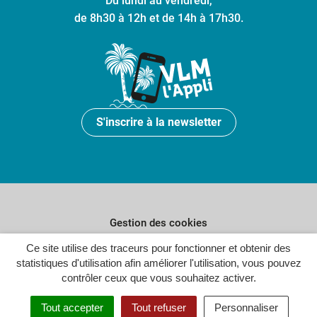
Du lundi au vendredi,
de 8h30 à 12h et de 14h à 17h30.
S'inscrire à la newsletter
Gestion des cookies
Ce site utilise des traceurs pour fonctionner et obtenir des
Plan du site
statistiques d'utilisation afin améliorer l'utilisation, vous pouvez
Politique de confidentialité
contrôler ceux que vous souhaitez activer.
Crédits
Tout accepter
Tout refuser
Personnaliser