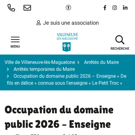
Gestion des traceurs
Aller
Paramètres d'accessibilité
Lien vers le 
Lien vers
Lien 
au
contenu
Je suis une association
MENU
RECHERCHE
Ville de Villeneuve-lès-Maguelone
Arrêtés du Maire
Arrêtés temporaires du Maire
Occupation du domaine public 2026 – Enseigne « De
fils en délice » connue sous l’enseigne « Le Petit Troc »
Occupation du domaine
public 2026 – Enseigne