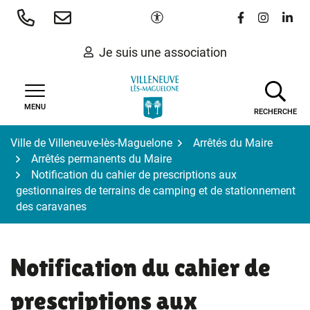
Gestion des traceurs
Aller
Paramètres d'accessibilité
Lien vers le 
Lien vers
Lien 
au
contenu
Je suis une association
MENU
RECHERCHE
Ville de Villeneuve-lès-Maguelone
Arrêtés du Maire
Arrêtés permanents du Maire
Notification du cahier de prescriptions aux
gestionnaires de terrains de camping et de stationnement
des caravanes
Notification du cahier de
prescriptions aux