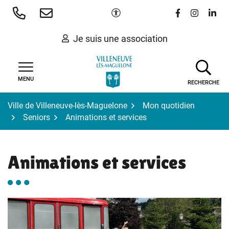
Gestion des traceurs
Aller
Paramètres d'accessibilité
Lien vers le 
Lien vers
Lien 
au
contenu
Je suis une association
MENU
RECHERCHE
Ville de Villeneuve-lès-Maguelone
Mon quotidien
Seniors
Animations et services
Animations et services