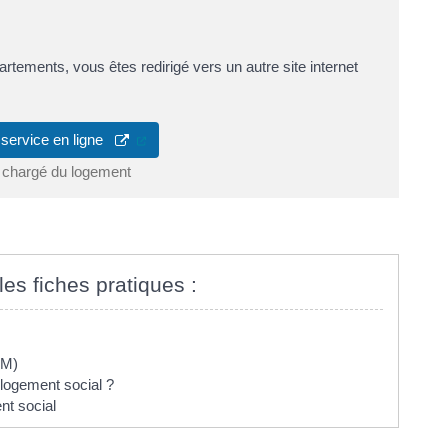
tements, vous êtes redirigé vers un autre site internet
(ouverture dans un nouvel onglet)
 service en ligne
 chargé du logement
les fiches pratiques :
LM)
 logement social ?
t social