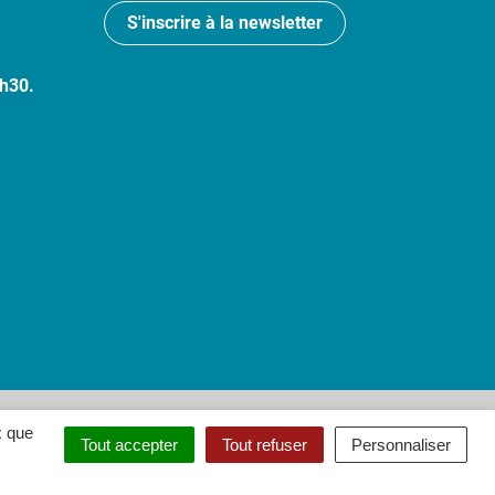
S'inscrire à la newsletter
7h30.
 : partiellement conforme
x que
Tout accepter
Tout refuser
Personnaliser
ouvel onglet)