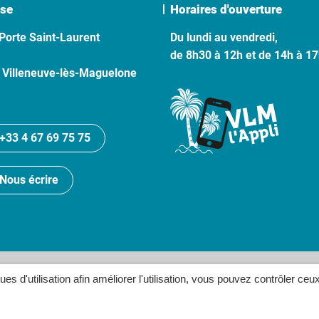
se
Horaires d'ouverture
Porte Saint-Laurent
Du lundi au vendredi,
de 8h30 à 12h et de 14h à 1
 Villeneuve-lès-Maguelone
+33 4 67 69 75 75
Nous écrire
lan du site
Politique de confidentialité
Crédits
Accessibilité
ques d'utilisation afin améliorer l'utilisation, vous pouvez contrôler ceu
Inovagora (ouverture dans un n
Site réalisé par