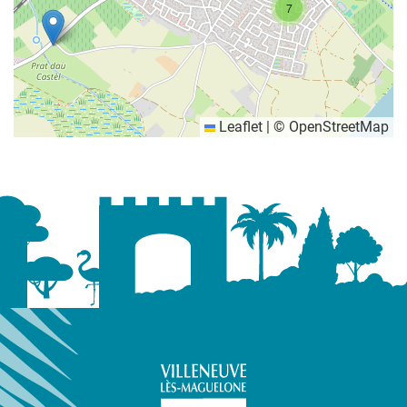
7
Leaflet
|
©
OpenStreetMap