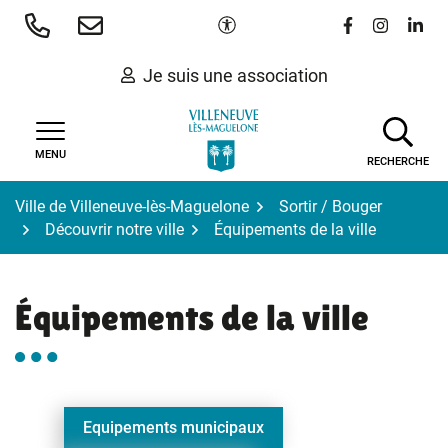
Gestion des traceurs
Aller
Paramètres d'accessibilité
Lien vers le 
Lien vers
Lien 
au
contenu
Je suis une association
MENU
RECHERCHE
Ville de Villeneuve-lès-Maguelone
Sortir / Bouger
Découvrir notre ville
Équipements de la ville
Équipements de la ville
Equipements municipaux