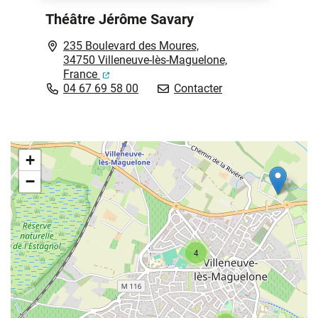
Théâtre Jérôme Savary
235 Boulevard des Moures,
34750 Villeneuve-lès-Maguelone,
(ouverture dans un nouvel onglet)
France
Théâtre Jérôme Sa
04 67 69 58 00
Contacter
+
−
4