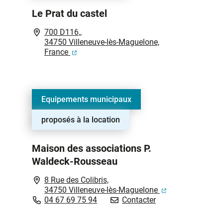
Le Prat du castel
700 D116,,
34750 Villeneuve-lès-Maguelone,
(ouverture dans un nouvel onglet)
France
Equipements municipaux
proposés à la location
Maison des associations P.
Waldeck-Rousseau
8 Rue des Colibris,
(ouverture dans 
34750 Villeneuve-lès-Maguelone
Maison des associ
04 67 69 75 94
Contacter