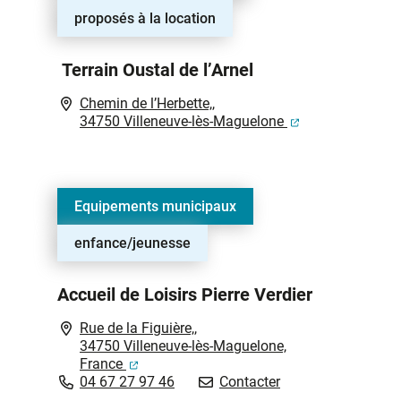
proposés à la location
Terrain Oustal de l’Arnel
Chemin de l’Herbette,,
(ouverture dans 
34750 Villeneuve-lès-Maguelone
Equipements municipaux
enfance/jeunesse
Accueil de Loisirs Pierre Verdier
Rue de la Figuière,,
34750 Villeneuve-lès-Maguelone,
(ouverture dans un nouvel onglet)
France
Accueil de Loisirs P
04 67 27 97 46
Contacter