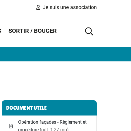
Je suis une association
S
SORTIR / BOUGER
AFFICHER 
Informations complémentaires
DOCUMENT UTILE
Opération façades - Règlement et
procédure
(pdf, 1,27 mo)