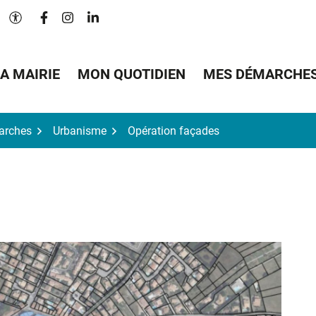
Lien vers le compte Facebook
Lien vers le compte Instagram
Lien vers le compte Linkedin
Paramètres d'accessibilité
A MAIRIE
MON QUOTIDIEN
MES DÉMARCHE
arches
Urbanisme
Opération façades