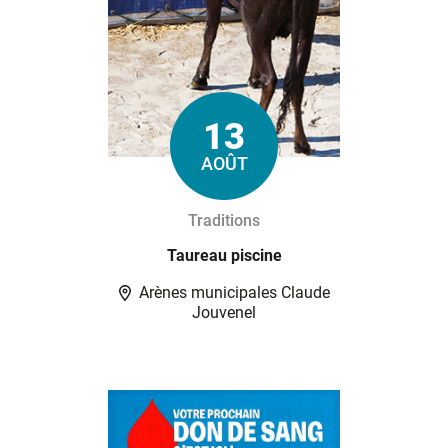
13
Le
AOÛT
Traditions
Taureau piscine
Arènes municipales Claude
Jouvenel