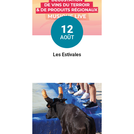
12
Le
AOÛT
Les Estivales