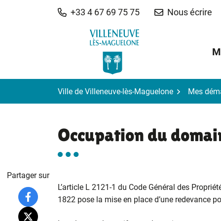
Gestion des traceurs
Aller
+33 4 67 69 75 75
Nous écrire
au
contenu
M
Ville de Villeneuve-lès-Maguelone
Mes dém
Occupation du domain
Partager sur
L’article L 2121-1 du Code Général des Propriét
1822 pose la mise en place d’une redevance pour