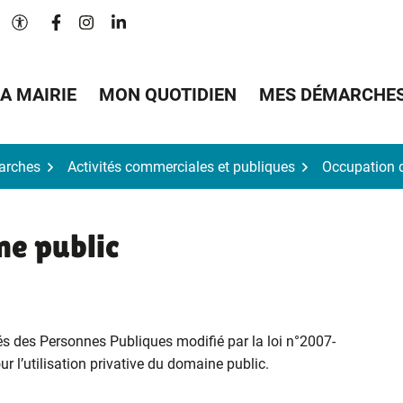
Lien vers le compte Facebook
Lien vers le compte Instagram
Lien vers le compte Linkedin
Paramètres d'accessibilité
A MAIRIE
MON QUOTIDIEN
MES DÉMARCHE
arches
Activités commerciales et publiques
Occupation 
e public
és des Personnes Publiques modifié par la loi n°2007-
 l’utilisation privative du domaine public.