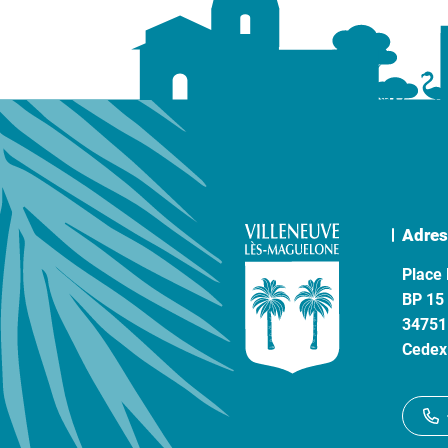
Adres
Place 
BP 15
34751
Cedex