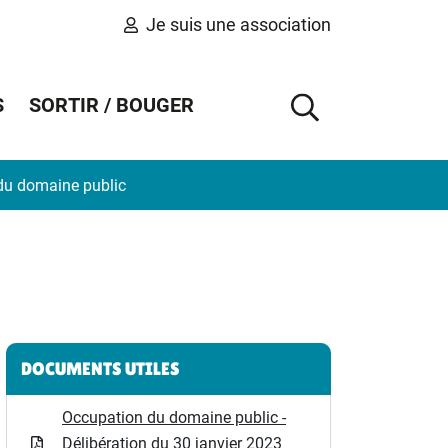
Je suis une association
S
SORTIR / BOUGER
AFFICHER 
du domaine public
Informations complémentaires
DOCUMENTS UTILES
Occupation du domaine public -
Délibération du 30 janvier 2023