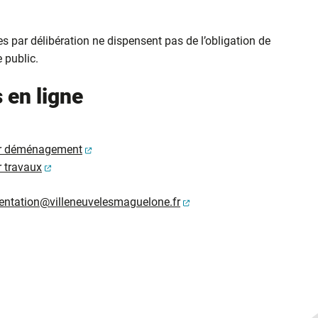
es par délibération ne dispensent pas de l’obligation de
 public.
 en ligne
(ouverture dans un nouvel onglet)
ur déménagement
(ouverture dans un nouvel onglet)
 travaux
(ouverture dans un nouvel
entation@villeneuvelesmaguelone.fr