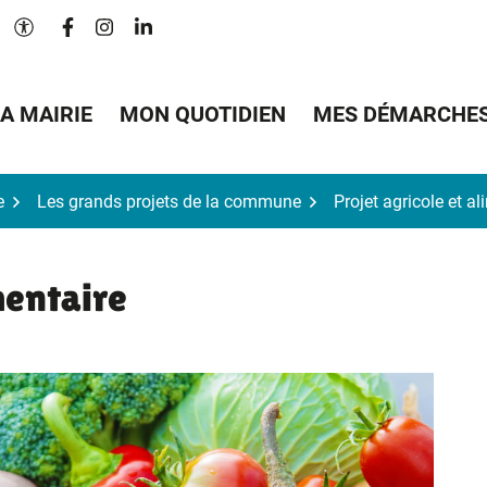
Lien vers le compte Facebook
Lien vers le compte Instagram
Lien vers le compte Linkedin
Paramètres d'accessibilité
A MAIRIE
MON QUOTIDIEN
MES DÉMARCHE
e
Les grands projets de la commune
Projet agricole et al
mentaire