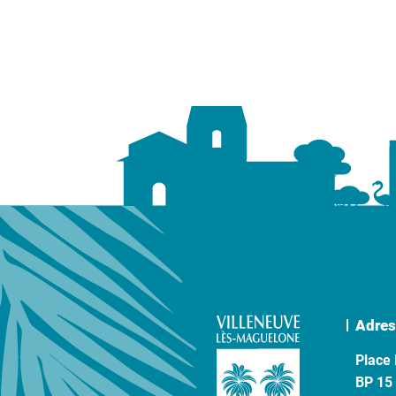
Adres
Place 
BP 15