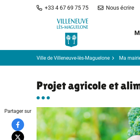
Gestion des traceurs
Aller
+33 4 67 69 75 75
Nous écrire
au
contenu
M
Ville de Villeneuve-lès-Maguelone
Ma mairi
Projet agricole et ali
Partager sur