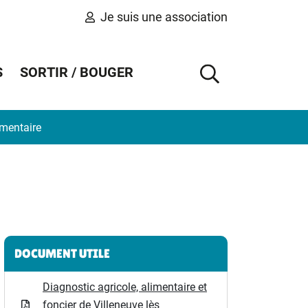
Je suis une association
S
SORTIR / BOUGER
AFFICHER 
imentaire
Informations complémentaires
DOCUMENT UTILE
Diagnostic agricole, alimentaire et
foncier de Villeneuve lès