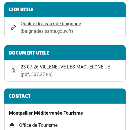
Informations complémentaires
LIEN UTILE
Qualité des eaux de baignade
(baignades.sante.gouv.fr)
(ouverture dans un nouvel onglet)
DOCUMENT UTILE
23-07-26 VILLENEUVE-LES-MAGUELONE UE
(pdf, 507,27 ko)
CONTACT
Montpellier Méditerranée Tourisme
Office de Tourisme