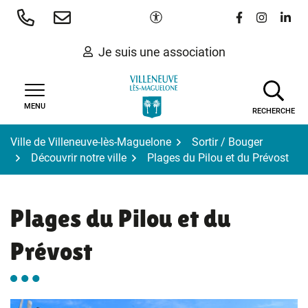
Gestion des traceurs
Aller
Paramètres d'accessibilité
Lien vers le 
Lien vers
Lien 
au
contenu
Je suis une association
MENU
RECHERCHE
Ville de Villeneuve-lès-Maguelone
Sortir / Bouger
Découvrir notre ville
Plages du Pilou et du Prévost
Plages du Pilou et du
Prévost