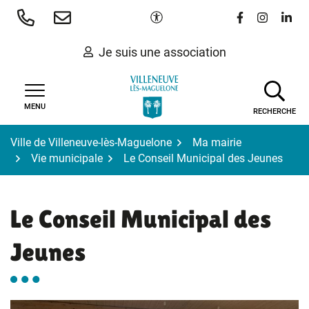
Gestion des traceurs
Aller
Paramètres d'accessibilité
Lien vers le 
Lien vers
Lien 
au
contenu
Je suis une association
MENU
RECHERCHE
Ville de Villeneuve-lès-Maguelone
Ma mairie
Vie municipale
Le Conseil Municipal des Jeunes
Le Conseil Municipal des
Jeunes