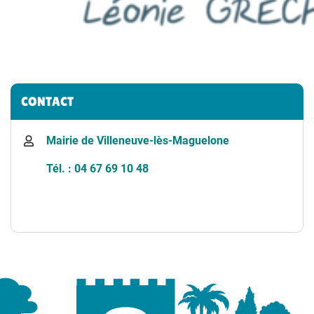
Informations complémentaires
CONTACT
Mairie de Villeneuve-lès-Maguelone
Tél. : 04 67 69 10 48