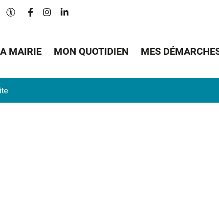
Lien vers le compte Facebook
Lien vers le compte Instagram
Lien vers le compte Linkedin
Paramètres d'accessibilité
A MAIRIE
MON QUOTIDIEN
MES DÉMARCHE
ite