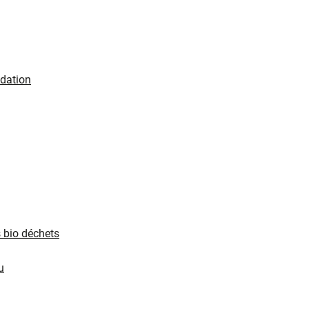
ndation
 bio déchets
u