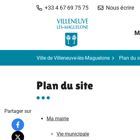
Gestion des traceurs
Aller
+33 4 67 69 75 75
Nous écrire
au
contenu
M
Ville de Villeneuve-lès-Maguelone
Plan du s
Plan du site
Partager sur
Ma mairie
Vie municipale