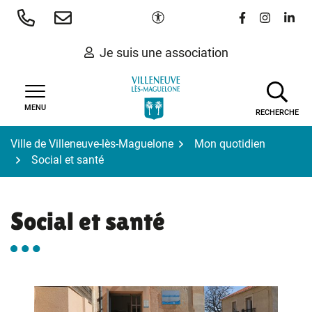
Gestion des traceurs
Aller
Paramètres d'accessibilité
Lien vers le 
Lien vers
Lien 
au
contenu
Je suis une association
MENU
RECHERCHE
Ville de Villeneuve-lès-Maguelone
Mon quotidien
Social et santé
Social et santé