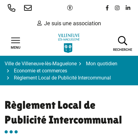
Gestion des traceurs
Aller
Paramètres d'accessibilité
Lien vers le 
Lien vers
Lien 
au
contenu
Je suis une association
MENU
RECHERCHE
Ville de Villeneuve-lès-Maguelone
Mon quotidien
Economie et commerces
Règlement Local de Publicité Intercommunal
Règlement Local de
Publicité Intercommunal