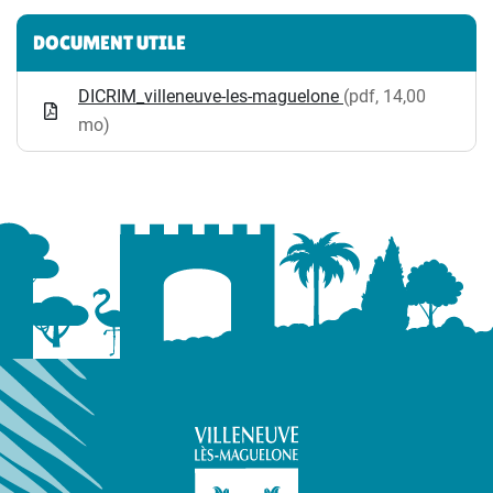
Informations complémentaires
DOCUMENT UTILE
DICRIM_villeneuve-les-maguelone
(pdf, 14,00
mo)