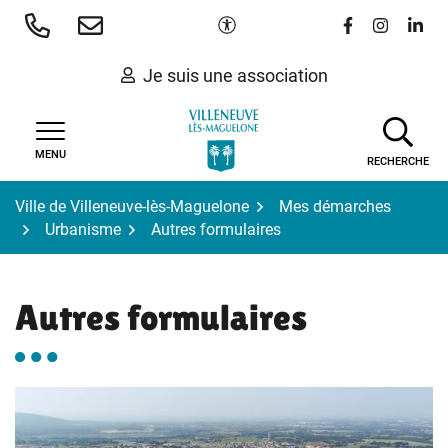
Gestion des traceurs
Aller
Paramètres d'accessibilité
Lien vers le 
Lien vers
Lien 
au
contenu
Je suis une association
MENU
RECHERCHE
Ville de Villeneuve-lès-Maguelone
Mes démarches
Urbanisme
Autres formulaires
Autres formulaires