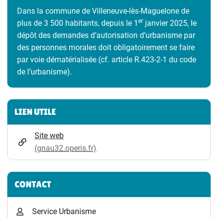
Dans la commune de Villeneuve-lès-Maguelone de
er
plus de 3 500 habitants, depuis le 1
janvier 2025, le
dépôt des demandes d’autorisation d’urbanisme par
des personnes morales doit obligatoirement se faire
par voie dématérialisée (cf. article R.423-2-1 du code
de l’urbanisme).
Informations complémentaires
LIEN UTILE
Site web
(gnau32.operis.fr)
CONTACT
Service Urbanisme