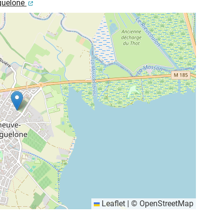
(ouverture dans un nouvel onglet)
aguelone
Leaflet
|
©
OpenStreetMap