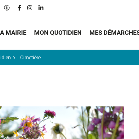
Lien vers le compte Facebook
Lien vers le compte Instagram
Lien vers le compte Linkedin
Paramètres d'accessibilité
A MAIRIE
MON QUOTIDIEN
MES DÉMARCHE
idien
Cimetière