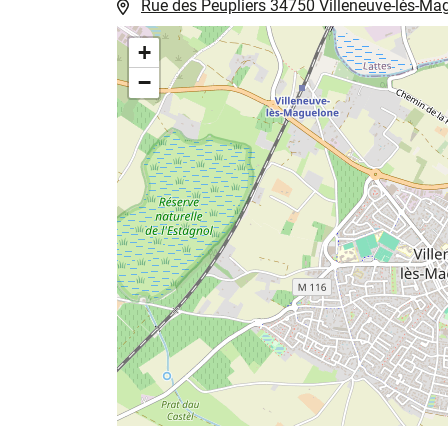
Localisation
Rue des Peupliers 34750 Villeneuve-lès-M
+
−