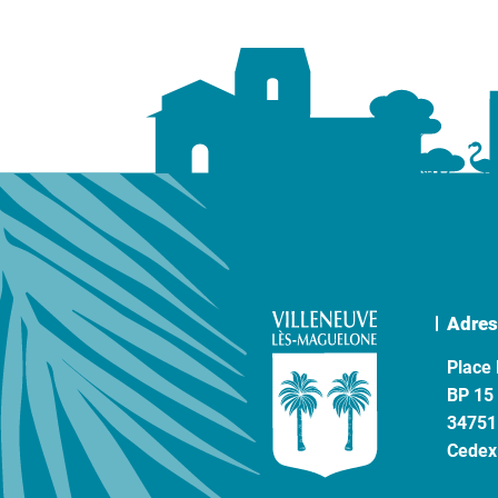
Adres
Place 
BP 15
34751
Cedex