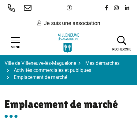
Gestion des traceurs
Aller
Paramètres d'accessibilité
Lien vers le 
Lien vers
Lien 
au
contenu
Je suis une association
MENU
RECHERCHE
Ville de Villeneuve-lès-Maguelone
Mes démarches
Activités commerciales et publiques
Emplacement de marché
Emplacement de marché