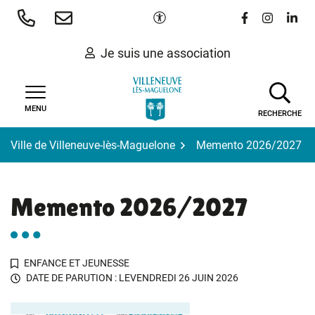
Gestion des traceurs
Aller
Paramètres d'accessibilité
Lien vers le 
Lien vers
Lien 
au
contenu
Je suis une association
MENU
RECHERCHE
Ville de Villeneuve-lès-Maguelone
Memento 2026/2027
Memento 2026/2027
ENFANCE ET JEUNESSE
DATE DE PARUTION : LE
VENDREDI 26 JUIN 2026