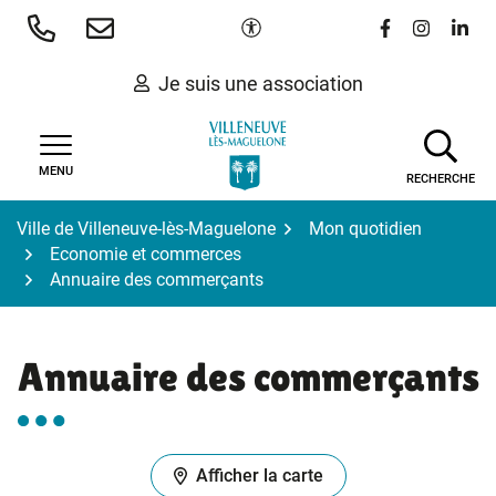
Gestion des traceurs
Aller
Paramètres d'accessibilité
Lien vers le 
Lien vers
Lien 
au
contenu
Je suis une association
MENU
RECHERCHE
Ville de Villeneuve-lès-Maguelone
Mon quotidien
Economie et commerces
Annuaire des commerçants
Annuaire des commerçants
Afficher la carte