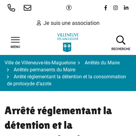
Gestion des traceurs
Aller
Paramètres d'accessibilité
Lien vers le 
Lien vers
Lien 
au
contenu
Je suis une association
MENU
RECHERCHE
Ville de Villeneuve-lès-Maguelone
Arrêtés du Maire
Arrêtés permanents du Maire
Arrêté réglementant la détention et la consommation
de protoxyde d’azote
Arrêté réglementant la
détention et la