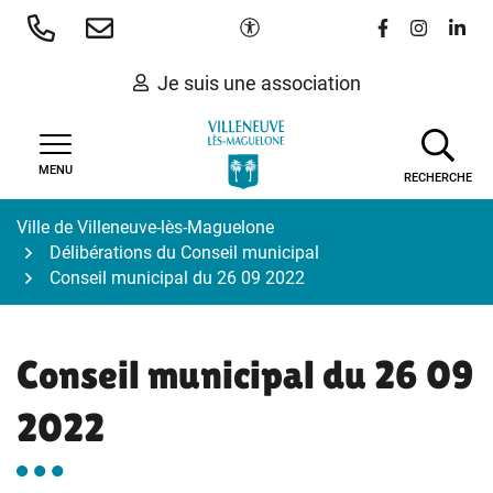
Gestion des traceurs
Aller
Paramètres d'accessibilité
Lien vers le 
Lien vers
Lien 
au
contenu
Je suis une association
MENU
RECHERCHE
Ville de Villeneuve-lès-Maguelone
Délibérations du Conseil municipal
Conseil municipal du 26 09 2022
Conseil municipal du 26 09
2022