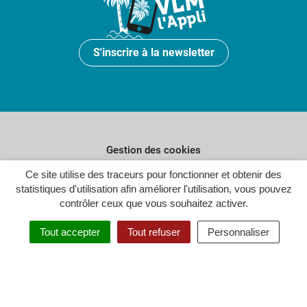
S'inscrire à la newsletter
Gestion des cookies
Ce site utilise des traceurs pour fonctionner et obtenir des
Plan du site
statistiques d'utilisation afin améliorer l'utilisation, vous pouvez
Politique de confidentialité
contrôler ceux que vous souhaitez activer.
Crédits
Tout accepter
Tout refuser
Personnaliser
Accessibilité : partiellement conforme
Inovagora (ouverture dans un n
Site réalisé par