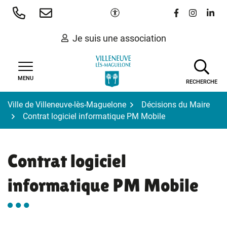
Gestion des traceurs
Aller
Paramètres d'accessibilité
Lien vers le 
Lien vers
Lien 
au
contenu
Je suis une association
MENU
RECHERCHE
Ville de Villeneuve-lès-Maguelone
Décisions du Maire
Contrat logiciel informatique PM Mobile
Contrat logiciel
informatique PM Mobile