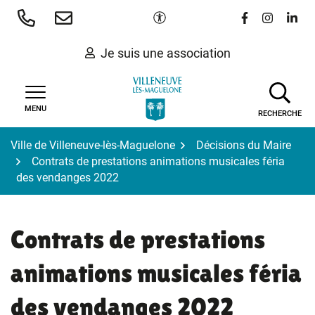
Gestion des traceurs
Aller
Paramètres d'accessibilité
Lien vers le 
Lien vers
Lien 
au
contenu
Je suis une association
MENU
RECHERCHE
Ville de Villeneuve-lès-Maguelone
Décisions du Maire
Contrats de prestations animations musicales féria
des vendanges 2022
Contrats de prestations
animations musicales féria
des vendanges 2022