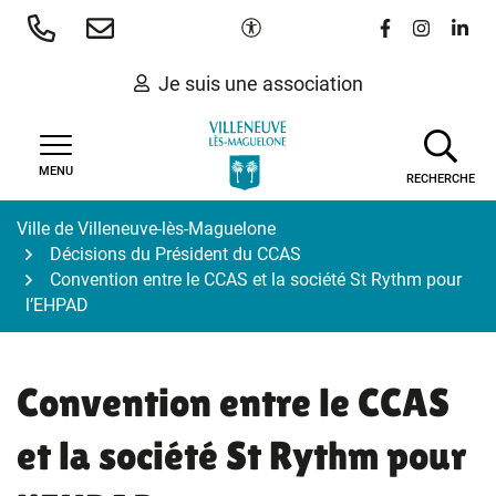
Gestion des traceurs
Aller
Paramètres d'accessibilité
Lien vers le 
Lien vers
Lien 
au
contenu
Je suis une association
MENU
RECHERCHE
Ville de Villeneuve-lès-Maguelone
Décisions du Président du CCAS
Convention entre le CCAS et la société St Rythm pour
l’EHPAD
Convention entre le CCAS
et la société St Rythm pour