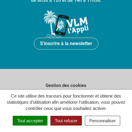
de 8h30 à 12h et de 14h à 17h30.
S'inscrire à la newsletter
Gestion des cookies
Ce site utilise des traceurs pour fonctionner et obtenir des
Plan du site
statistiques d'utilisation afin améliorer l'utilisation, vous pouvez
Politique de confidentialité
contrôler ceux que vous souhaitez activer.
Crédits
Tout accepter
Tout refuser
Personnaliser
Accessibilité : partiellement conforme