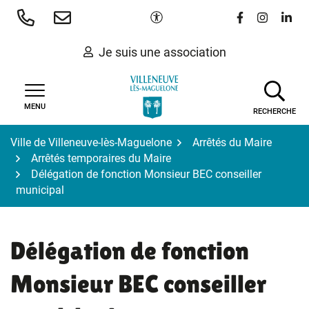
Gestion des traceurs
Aller
Paramètres d'accessibilité
Lien vers le 
Lien vers
Lien 
au
contenu
Je suis une association
MENU
RECHERCHE
Ville de Villeneuve-lès-Maguelone
Arrêtés du Maire
Arrêtés temporaires du Maire
Délégation de fonction Monsieur BEC conseiller
municipal
Délégation de fonction
Monsieur BEC conseiller