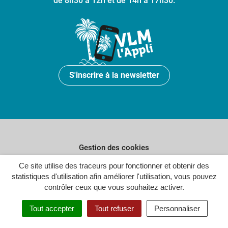
de 8h30 à 12h et de 14h à 17h30.
S'inscrire à la newsletter
Gestion des cookies
Ce site utilise des traceurs pour fonctionner et obtenir des
Plan du site
statistiques d'utilisation afin améliorer l'utilisation, vous pouvez
Politique de confidentialité
contrôler ceux que vous souhaitez activer.
Crédits
Tout accepter
Tout refuser
Personnaliser
Accessibilité : partiellement conforme