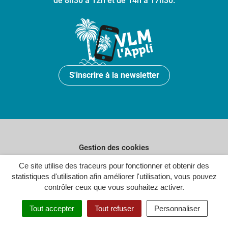
de 8h30 à 12h et de 14h à 17h30.
S'inscrire à la newsletter
Gestion des cookies
Ce site utilise des traceurs pour fonctionner et obtenir des
Plan du site
statistiques d'utilisation afin améliorer l'utilisation, vous pouvez
Politique de confidentialité
contrôler ceux que vous souhaitez activer.
Crédits
Tout accepter
Tout refuser
Personnaliser
Accessibilité : partiellement conforme