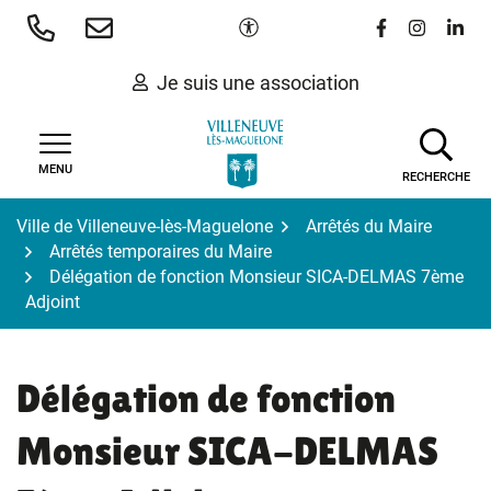
Gestion des traceurs
Aller
Paramètres d'accessibilité
Lien vers le 
Lien vers
Lien 
au
contenu
Je suis une association
MENU
RECHERCHE
Ville de Villeneuve-lès-Maguelone
Arrêtés du Maire
Arrêtés temporaires du Maire
Délégation de fonction Monsieur SICA-DELMAS 7ème
Adjoint
Délégation de fonction
Monsieur SICA-DELMAS