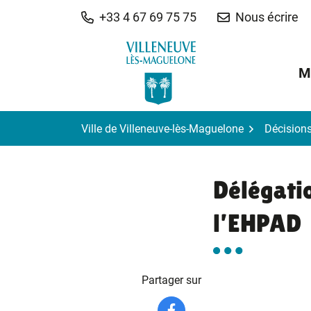
Gestion des traceurs
Aller
+33 4 67 69 75 75
Nous écrire
au
contenu
M
Ville de Villeneuve-lès-Maguelone
Décision
Délégatio
l’EHPAD
Partager sur