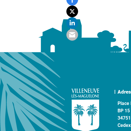
Adres
Place 
BP 15
34751
Cedex