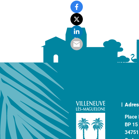
Adres
Place 
BP 15
34751