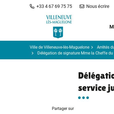
Gestion des traceurs
Aller
+33 4 67 69 75 75
Nous écrire
au
contenu
M
Ville de Villeneuve-lès-Maguelone
Arrêtés d
Délégation de signature Mme la Cheffe du 
Délégati
service j
Partager sur