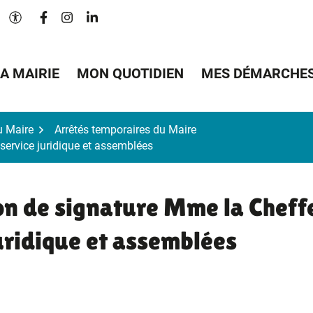
Lien vers le compte Facebook
Lien vers le compte Instagram
Lien vers le compte Linkedin
Paramètres d'accessibilité
A MAIRIE
MON QUOTIDIEN
MES DÉMARCHE
u Maire
Arrêtés temporaires du Maire
service juridique et assemblées
on de signature Mme la Cheff
uridique et assemblées