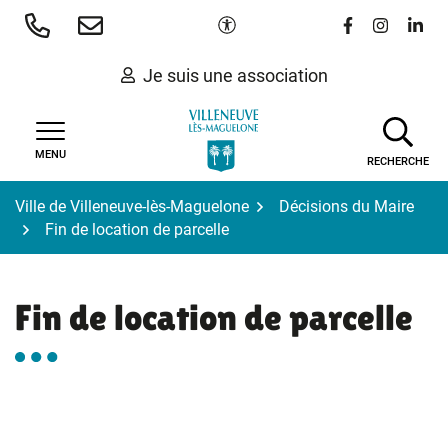
Gestion des traceurs
Aller
Paramètres d'accessibilité
Lien vers le 
Lien vers
Lien 
au
contenu
Je suis une association
MENU
RECHERCHE
Ville de Villeneuve-lès-Maguelone
Décisions du Maire
Fin de location de parcelle
Fin de location de parcelle