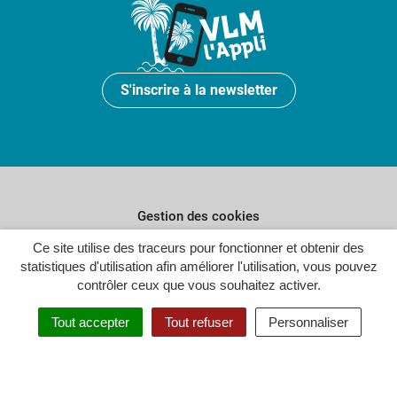
S'inscrire à la newsletter
Gestion des cookies
Ce site utilise des traceurs pour fonctionner et obtenir des
Plan du site
statistiques d'utilisation afin améliorer l'utilisation, vous pouvez
Politique de confidentialité
contrôler ceux que vous souhaitez activer.
Crédits
Tout accepter
Tout refuser
Personnaliser
Accessibilité : partiellement conforme
Inovagora (ouverture dans un n