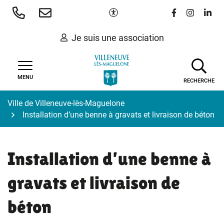
Gestion des traceurs
Aller
Paramètres d'accessibilité
Lien vers le 
Lien vers
Lien 
au
contenu
Je suis une association
MENU
RECHERCHE
Ville de Villeneuve-lès-Maguelone
Installation d’une benne à gravats et livraison de béton
Installation d’une benne à
gravats et livraison de
béton