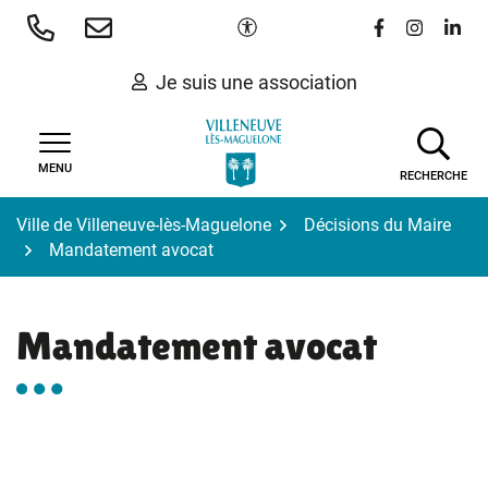
Gestion des traceurs
Aller
Paramètres d'accessibilité
Lien vers le 
Lien vers
Lien 
au
contenu
Je suis une association
MENU
RECHERCHE
Ville de Villeneuve-lès-Maguelone
Décisions du Maire
Mandatement avocat
Mandatement avocat