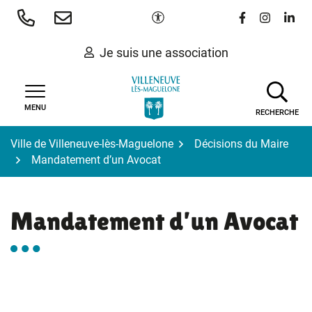
Gestion des traceurs
Aller
Paramètres d'accessibilité
Lien vers le 
Lien vers
Lien 
au
contenu
Je suis une association
MENU
RECHERCHE
Ville de Villeneuve-lès-Maguelone
Décisions du Maire
Mandatement d’un Avocat
Mandatement d’un Avocat