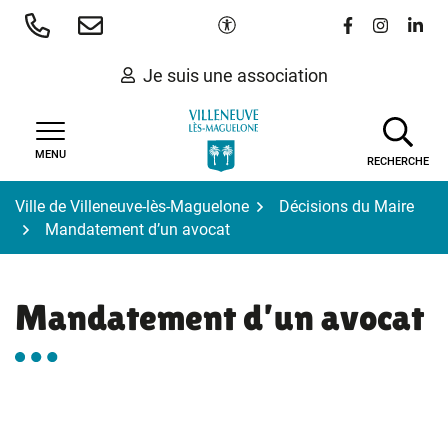
Gestion des traceurs
Aller
Paramètres d'accessibilité
Lien vers le 
Lien vers
Lien 
au
contenu
Je suis une association
MENU
RECHERCHE
Ville de Villeneuve-lès-Maguelone
Décisions du Maire
Mandatement d’un avocat
Mandatement d’un avocat