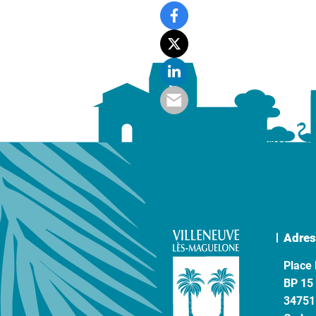
Adres
Place 
BP 15
34751