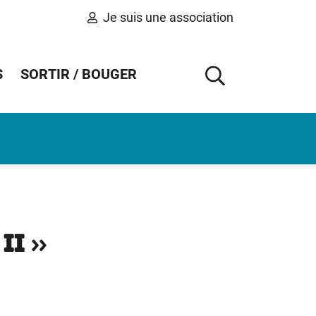
Je suis une association
S
SORTIR / BOUGER
AFFICHER 
 II »