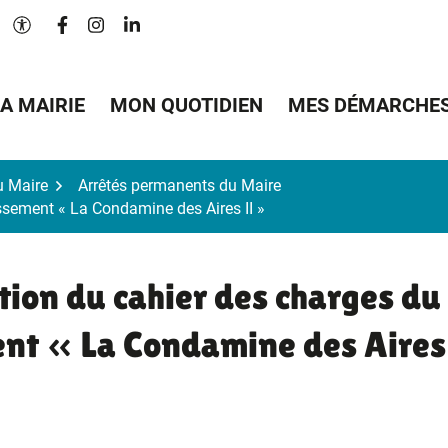
Lien vers le compte Facebook
Lien vers le compte Instagram
Lien vers le compte Linkedin
Paramètres d'accessibilité
A MAIRIE
MON QUOTIDIEN
MES DÉMARCHE
u Maire
Arrêtés permanents du Maire
ssement « La Condamine des Aires II »
tion du cahier des charges du
ent « La Condamine des Aires