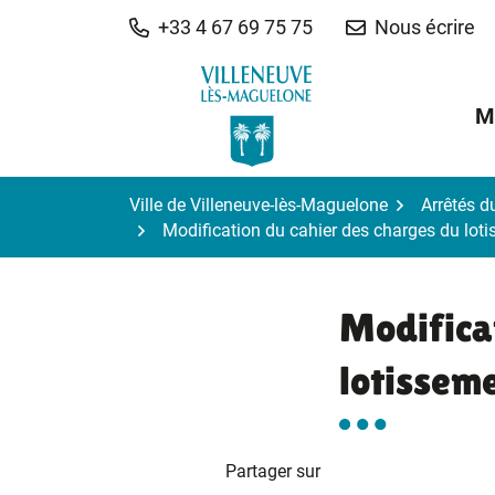
Gestion des traceurs
Aller
+33 4 67 69 75 75
Nous écrire
au
contenu
M
Ville de Villeneuve-lès-Maguelone
Arrêtés d
Modification du cahier des charges du loti
Modifica
lotissem
Partager sur