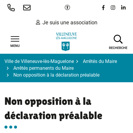
Gestion des traceurs
Aller
Paramètres d'accessibilité
Lien vers le 
Lien vers
Lien 
au
contenu
Je suis une association
MENU
RECHERCHE
Ville de Villeneuve-lès-Maguelone
Arrêtés du Maire
Arrêtés permanents du Maire
Non opposition à la déclaration préalable
Non opposition à la
déclaration préalable