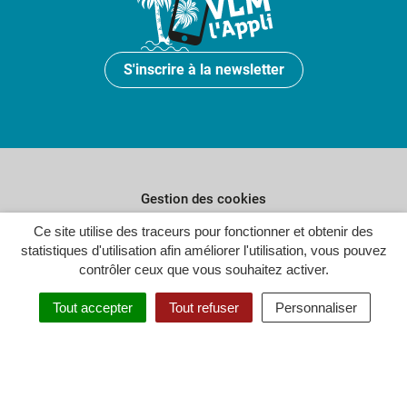
S'inscrire à la newsletter
Gestion des cookies
Ce site utilise des traceurs pour fonctionner et obtenir des
Plan du site
statistiques d'utilisation afin améliorer l'utilisation, vous pouvez
Politique de confidentialité
contrôler ceux que vous souhaitez activer.
Crédits
Tout accepter
Tout refuser
Personnaliser
Accessibilité : partiellement conforme
Inovagora (ouverture dans un n
Site réalisé par