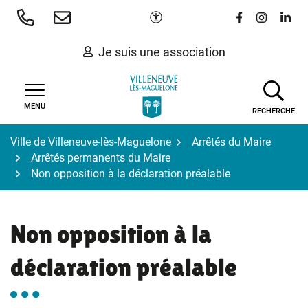
Gestion des traceurs
Aller
Paramètres d'accessibilité
Lien vers le 
Lien vers
Lien 
au
contenu
Je suis une association
MENU
RECHERCHE
Ville de Villeneuve-lès-Maguelone
Arrêtés du Maire
Arrêtés permanents du Maire
Non opposition à la déclaration préalable
Non opposition à la
déclaration préalable