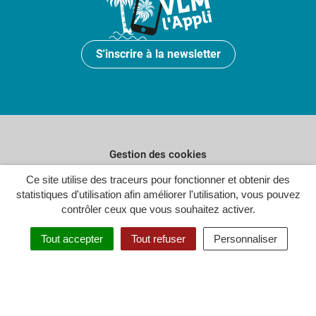
S'inscrire à la newsletter
Gestion des cookies
Ce site utilise des traceurs pour fonctionner et obtenir des
Plan du site
statistiques d'utilisation afin améliorer l'utilisation, vous pouvez
Politique de confidentialité
contrôler ceux que vous souhaitez activer.
Crédits
Tout accepter
Tout refuser
Personnaliser
Accessibilité : partiellement conforme
Inovagora (ouverture dans un n
Site réalisé par