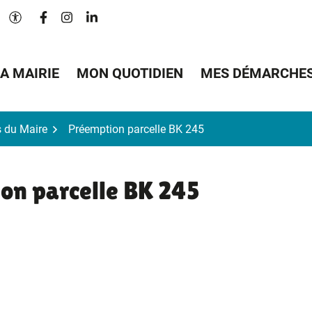
Lien vers le compte Facebook
Lien vers le compte Instagram
Lien vers le compte Linkedin
Paramètres d'accessibilité
A MAIRIE
MON QUOTIDIEN
MES DÉMARCHE
s du Maire
Préemption parcelle BK 245
on parcelle BK 245