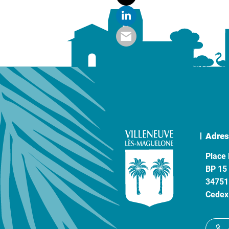
Adres
Place 
BP 15
34751
Cedex