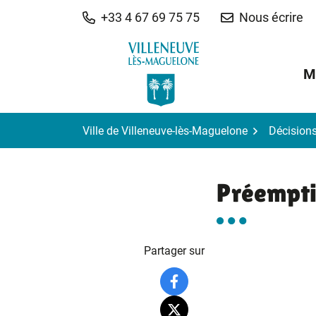
Gestion des traceurs
Aller
+33 4 67 69 75 75
Nous écrire
au
contenu
M
Ville de Villeneuve-lès-Maguelone
Décision
Préempti
Partager sur