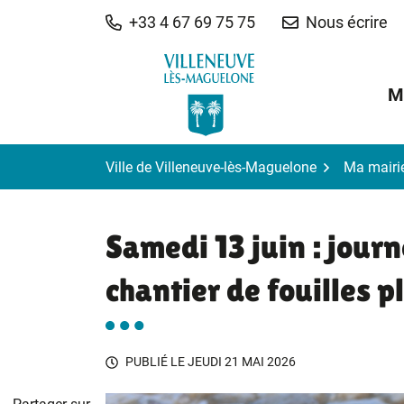
Gestion des traceurs
Aller
+33 4 67 69 75 75
Nous écrire
au
contenu
M
Ville de Villeneuve-lès-Maguelone
Ma mairi
Samedi 13 juin : jour
chantier de fouilles p
PUBLIÉ LE
JEUDI 21 MAI 2026