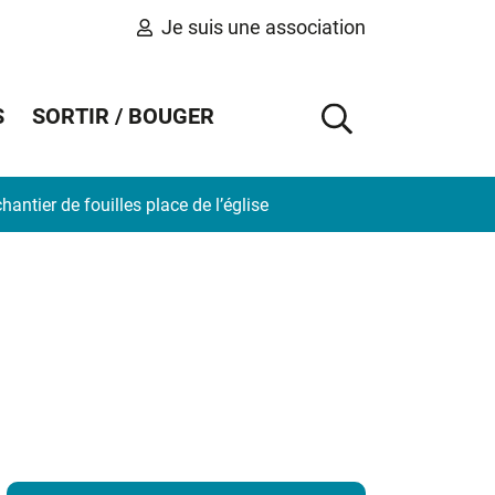
Je suis une association
S
SORTIR / BOUGER
AFFICHER 
antier de fouilles place de l’église