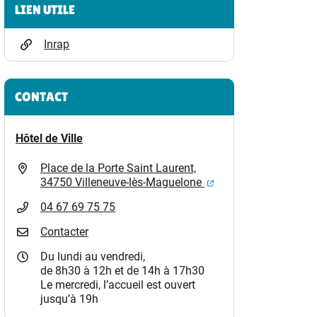
Informations complémentaires
LIEN UTILE
Inrap
CONTACT
Hôtel de Ville
Place de la Porte Saint Laurent,
(ouverture dans un n
34750 Villeneuve-lès-Maguelone
04 67 69 75 75
Contacter
Du lundi au vendredi,
de 8h30 à 12h et de 14h à 17h30
Le mercredi, l’accueil est ouvert
jusqu’à 19h