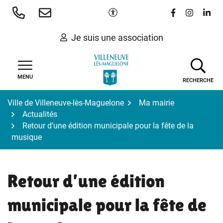
Gestion des traceurs
Aller
Paramètres d'accessibilité
Lien vers le 
Lien vers
Lien 
au
contenu
Je suis une association
MENU
RECHERCHE
Ville de Villeneuve-lès-Maguelone
Ma mairie
Actualités
Retour d’une édition municipale pour la fête de la
musique
Retour d’une édition
municipale pour la fête de