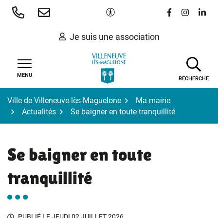
Gestion des traceurs
Aller
Paramètres d'accessibilité
Lien vers le 
Lien vers
Lien 
au
contenu
Je suis une association
MENU
RECHERCHE
Ville de Villeneuve-lès-Maguelone
Ma mairie
Actualités
Se baigner en toute tranquillité
Se baigner en toute
tranquillité
PUBLIÉ LE
JEUDI 02 JUILLET 2026