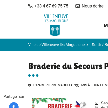
Gestion des traceurs
Aller
+33 4 67 69 75 75
Nous écrire
au
contenu
M
Ville de Villeneuve-lès-Maguelone
Sortir / 
Braderie du Secours 
ESPACE PIERRE MAGUELON
MIS À JOUR LE
M
Partager sur
Sec
de 