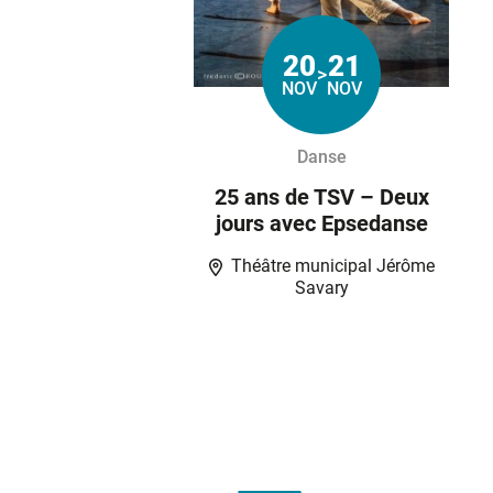
20
21
>
Du
au
NOV
NOV
Danse
25 ans de TSV – Deux
jours avec Epsedanse
Théâtre municipal Jérôme
Savary