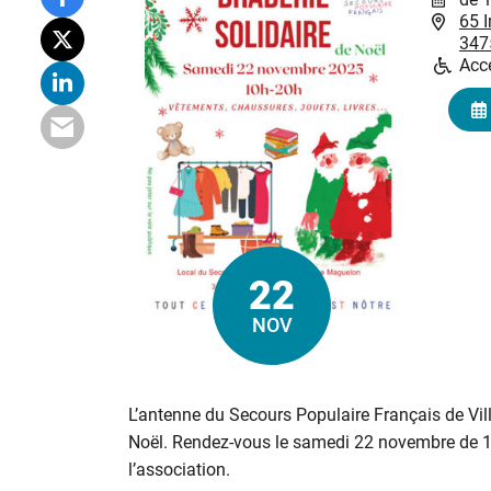
65 
347
Acce
22
Le
NOV
L’antenne du Secours Populaire Français de Vil
Noël. Rendez-vous le samedi 22 novembre de 10
l’association.