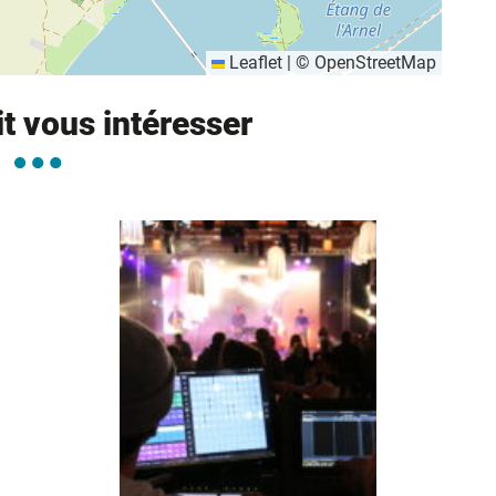
Leaflet
|
©
OpenStreetMap
it vous intéresser