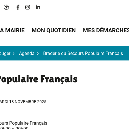
Lien vers le compte Facebook
Lien vers le compte Instagram
Lien vers le compte Linkedin
Paramètres d'accessibilité
A MAIRIE
MON QUOTIDIEN
MES DÉMARCHE
Bouger
Agenda
Braderie du Secours Populaire Français
Populaire Français
ARDI 18 NOVEMBRE 2025
ours Populaire Français
10h00 à 20h00