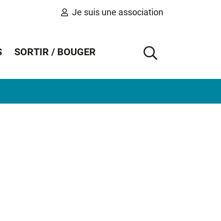
Je suis une association
S
SORTIR / BOUGER
AFFICHER 
Informations complémentaires