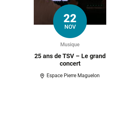
22
Le
NOV
Musique
25 ans de TSV – Le grand
concert
Espace Pierre Maguelon