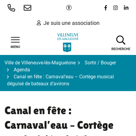
Gestion des traceurs
Aller
Paramètres d'accessibilité
Lien vers le 
Lien vers
Lien 
au
contenu
Je suis une association
MENU
RECHERCHE
Ville de Villeneuve-lès-Maguelone
Sortir / Bouger
Agenda
Canal en fête : Carnaval’eau – Cortège musical
déguisé de bateaux d’avirons
Canal en fête :
Carnaval’eau – Cortège