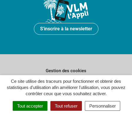
S'inscrire à la newsletter
Gestion des cookies
Ce site utilise des traceurs pour fonctionner et obtenir des
Plan du site
statistiques d'utilisation afin améliorer l'utilisation, vous pouvez
Politique de confidentialité
contrôler ceux que vous souhaitez activer.
Crédits
Tout accepter
Tout refuser
Personnaliser
Accessibilité : partiellement conforme
Inovagora (ouverture dans un n
Site réalisé par