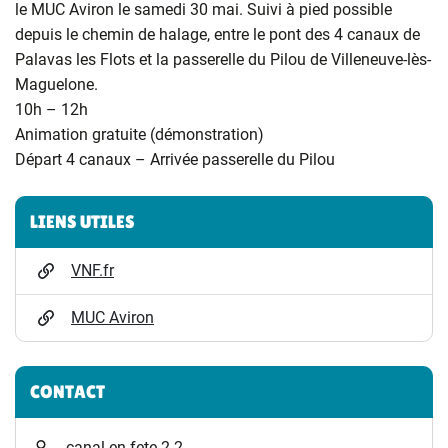
le MUC Aviron le samedi 30 mai. Suivi à pied possible
depuis le chemin de halage, entre le pont des 4 canaux de
Palavas les Flots et la passerelle du Pilou de Villeneuve-lès-
Maguelone.
10h – 12h
Animation gratuite (démonstration)
Départ 4 canaux – Arrivée passerelle du Pilou
Informations complémentaires
LIENS UTILES
VNF.fr
MUC Aviron
CONTACT
canal-en-fete-2-2