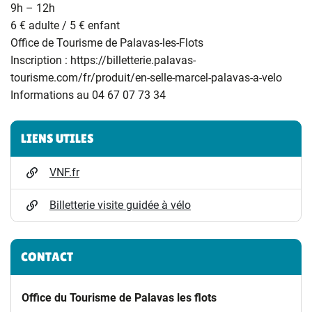
9h – 12h
6 € adulte / 5 € enfant
Office de Tourisme de Palavas-les-Flots
Inscription : https://billetterie.palavas-
tourisme.com/fr/produit/en-selle-marcel-palavas-a-velo
Informations au 04 67 07 73 34
Informations complémentaires
LIENS UTILES
VNF.fr
Billetterie visite guidée à vélo
CONTACT
Office du Tourisme de Palavas les flots