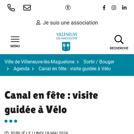
Gestion des traceurs
Aller
Paramètres d'accessibilité
Lien vers le 
Lien vers
Lien 
au
contenu
Je suis une association
MENU
RECHERCHE
Ville de Villeneuve-lès-Maguelone
Sortir / Bouger
Agenda
Canal en fête : visite guidée à Vélo
Canal en fête : visite
guidée à Vélo
PUBLIÉ LE
LUNDI 18 MAI 2026