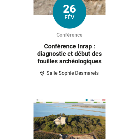
26
Le
FÉV
Conférence
Conférence Inrap :
diagnostic et début des
fouilles archéologiques
Salle Sophie Desmarets