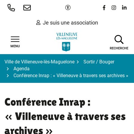
Gestion des traceurs
Aller
Paramètres d'accessibilité
Lien vers le 
Lien vers
Lien 
au
contenu
Je suis une association
MENU
RECHERCHE
Ville de Villeneuve-lès-Maguelone
Sortir / Bouger
Agenda
Conférence Inrap : « Villeneuve à travers ses archives »
Conférence Inrap :
« Villeneuve à travers ses
archives »