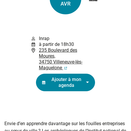
Le
AVR
Inrap
à partir de 18h30
235 Boulevard des
Moures,
34750 Villeneuve-lès-
(ouverture dans un nouvel ongl
Maguelone
Ajouter à mon
agenda
Envie d’en apprendre davantage sur les fouilles entreprises
au cœur de ville ? Les archéologues de l’Institut national de