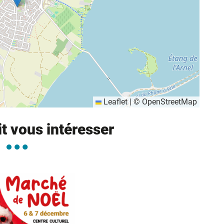
Leaflet
|
©
OpenStreetMap
it vous intéresser