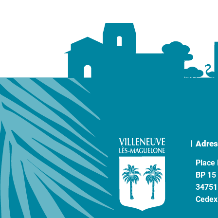
Adres
Place 
BP 15
34751
Cedex