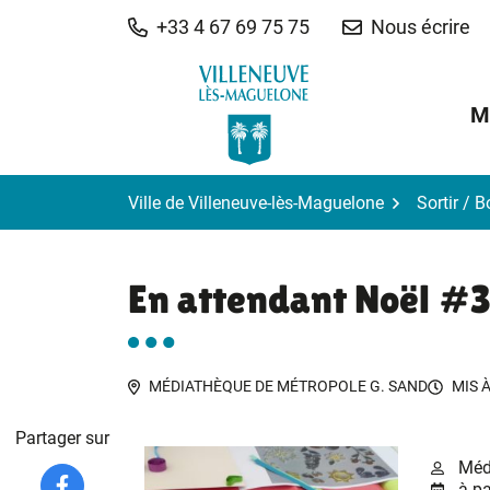
Gestion des traceurs
Aller
+33 4 67 69 75 75
Nous écrire
au
contenu
M
Ville de Villeneuve-lès-Maguelone
Sortir / 
En attendant Noël #
MÉDIATHÈQUE DE MÉTROPOLE G. SAND
MIS 
Partager sur
Méd
à pa