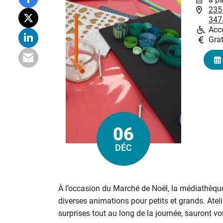
235
347
Acce
Grat
06
Le
DÉC
À l’occasion du Marché de Noël, la médiathèq
diverses animations pour petits et grands. Atelie
surprises tout au long de la journée, sauront vou