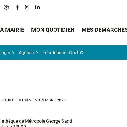
Lien vers le compte Facebook
Lien vers le compte Instagram
Lien vers le compte Linkedin
Paramètres d'accessibilité
A MAIRIE
MON QUOTIDIEN
MES DÉMARCHE
Bouger
Agenda
En attendant Noël #3
3
À JOUR LE
JEUDI 20 NOVEMBRE 2025
iathèque de Métropole George Sand
rtir de 10h00