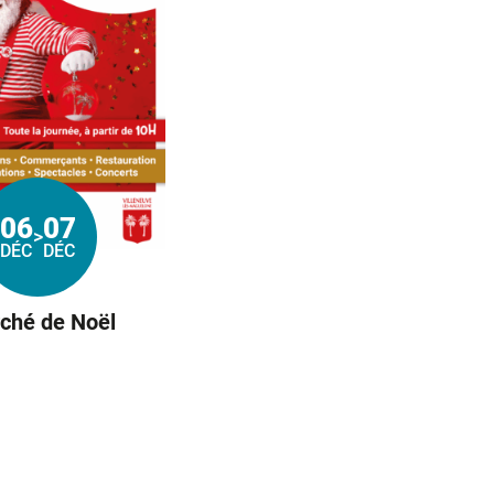
06
07
>
Du
au
DÉC
DÉC
ché de Noël