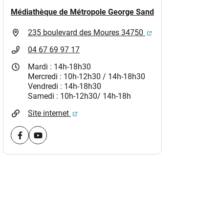
Médiathèque de Métropole George Sand
)
(ouverture dans un 
235 boulevard des Moures 34750
04 67 69 97 17
Mardi : 14h-18h30
Mercredi : 10h-12h30 / 14h-18h30
Vendredi : 14h-18h30
Samedi : 10h-12h30/ 14h-18h
(ouverture dans un nouvel onglet)
Site internet
Visiter la page Facebook (nouvelle fenêtre)
Visiter la page youtube (nouvelle fenêtre)