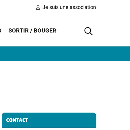
Je suis une association
S
SORTIR / BOUGER
AFFICHER 
Informations complémentaires
CONTACT