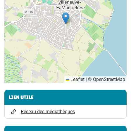
Leaflet
|
©
OpenStreetMap
Informations complémentaires
LIEN UTILE
Réseau des médiathèques