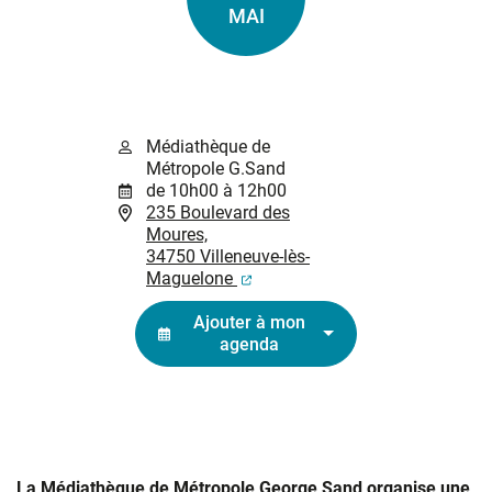
Le
MAI
Médiathèque de
Métropole G.Sand
de 10h00 à 12h00
235 Boulevard des
Moures,
34750 Villeneuve-lès-
(ouverture dans un nouvel ongl
Maguelone
Ajouter à mon
agenda
La Médiathèque de Métropole George Sand organise une