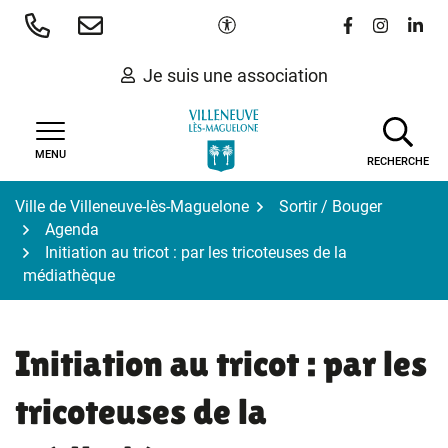
Gestion des traceurs
Aller
Paramètres d'accessibilité
Lien vers le 
Lien vers
Lien 
au
contenu
Je suis une association
MENU
RECHERCHE
Ville de Villeneuve-lès-Maguelone
Sortir / Bouger
Agenda
Initiation au tricot : par les tricoteuses de la
médiathèque
Initiation au tricot : par les
tricoteuses de la