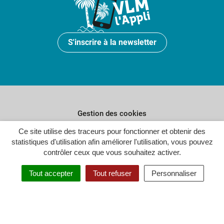
S'inscrire à la newsletter
Gestion des cookies
Ce site utilise des traceurs pour fonctionner et obtenir des
Plan du site
statistiques d'utilisation afin améliorer l'utilisation, vous pouvez
Politique de confidentialité
contrôler ceux que vous souhaitez activer.
Crédits
Tout accepter
Tout refuser
Personnaliser
Accessibilité : partiellement conforme
Inovagora (ouverture dans un n
Site réalisé par