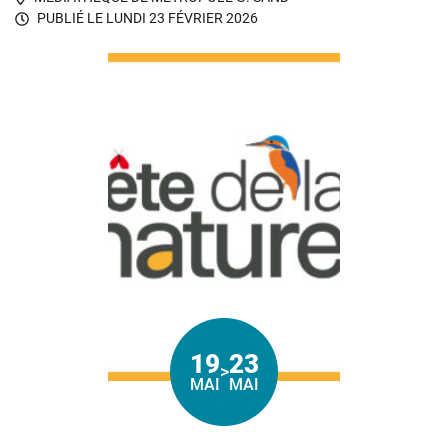
PUBLIÉ LE
LUNDI 23 FÉVRIER 2026
19
23
>
Du
au
MAI
MAI