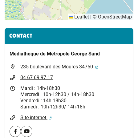
Leaflet
|
©
OpenStreetMap
Informations complémentaires
CONTACT
Médiathèque de Métropole George Sand
(ouverture dans un
235 boulevard des Moures 34750
04 67 69 97 17
Mardi : 14h-18h30
Mercredi : 10h-12h30 / 14h-18h30
Vendredi : 14h-18h30
Samedi : 10h-12h30/ 14h-18h
(ouverture dans un nouvel onglet)
Site internet
Visiter la page Facebook (nouvelle fenêtre)
Visiter la page youtube (nouvelle fenêtre)