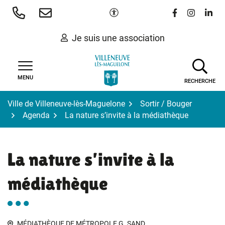
Gestion des traceurs
Aller
Paramètres d'accessibilité
Lien vers le 
Lien vers
Lien 
au
contenu
Je suis une association
MENU
RECHERCHE
Ville de Villeneuve-lès-Maguelone
Sortir / Bouger
Agenda
La nature s’invite à la médiathèque
La nature s’invite à la
médiathèque
MÉDIATHÈQUE DE MÉTROPOLE G. SAND